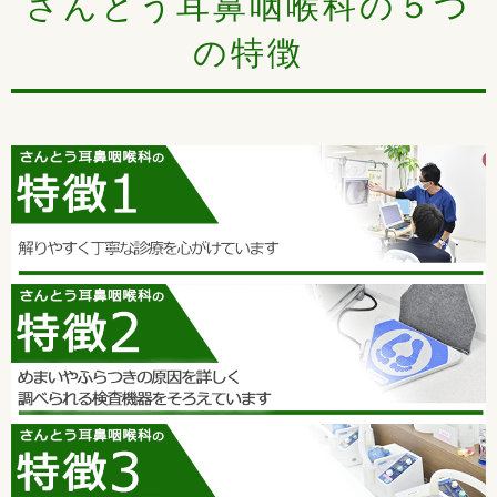
さんとう耳鼻咽喉科の５つ
予約番号1番から5番の方は診察開始時間の10分前にはお越しく
の特徴
ださい。
お呼びした時にいらっしゃられない場合、順番がお待ちしてい
る方の一番最後になります。
花粉の時期は特に混み合いますのでご了承ください。
2021/01/19
初診の方のご予約がとれるようになりました！
初診の方はカルテの作成などでお時間がかかるため診察終了時
間の15分前にはお越しください。
ネット予約、電話予約がございますので、是非ご利用くださ
い。
ホームページの「初診の方へ」の欄にとんでいただくと、問診
票のダウンロードができますので待ち時間の短縮になりますの
で是非ご利用ください。
2021/01/15